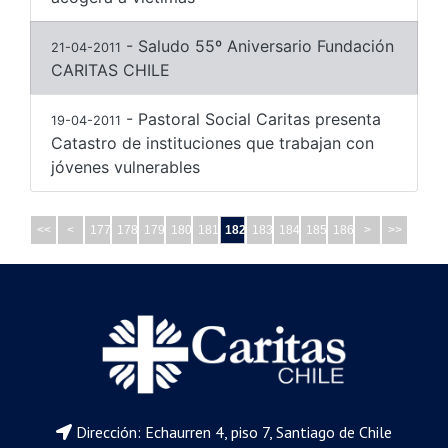
- Saludo 55º Aniversario Fundación
21-04-2011
CARITAS CHILE
- Pastoral Social Caritas presenta
19-04-2011
Catastro de instituciones que trabajan con
jóvenes vulnerables
<<
<
177
178
179
180
181
182
183
184
185
186
>
>>
Dirección: Echaurren 4, piso 7, Santiago de Chile