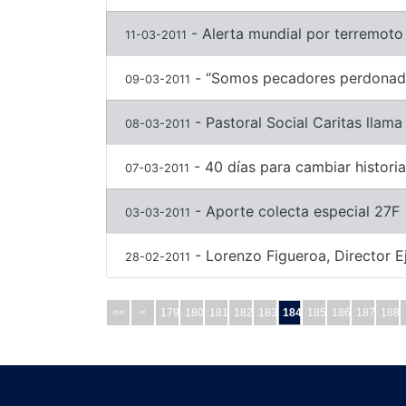
- Alerta mundial por terremot
11-03-2011
- “Somos pecadores perdonados
09-03-2011
- Pastoral Social Caritas llama
08-03-2011
- 40 días para cambiar histori
07-03-2011
- Aporte colecta especial 27F
03-03-2011
- Lorenzo Figueroa, Director Ej
28-02-2011
<<
<
179
180
181
182
183
184
185
186
187
188