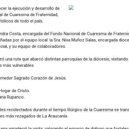
nocer la ejecución y desarrollo de
nal de Cuaresma de Fraternidad,
ólicos de todo el país.
andra Costa, encargada del Fondo Nacional de Cuaresma de Fraterni
ñadas por el equipo local: la Sra. Nixa Muñoz Salas, encargada dioc
ial, y su equipo de colaboradores.
lizó una ruta que abarcó distintas parroquias de la diócesis, visitan
s más vulnerables.
l Comedor Sagrado Corazón de Jesús.
Hogar de Cristo.
aria Rupanco.
tes recolectados durante el tiempo litúrgico de la Cuaresma se tra
res más rezagados de La Araucanía.
ana agradeció la visita, valorando el espacio de diálogo que fortalece