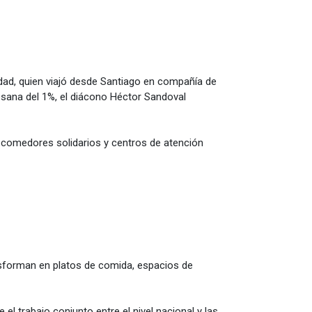
dad, quien viajó desde Santiago en compañía de
esana del 1%, el diácono Héctor Sandoval
do comedores solidarios y centros de atención
nsforman en platos de comida, espacios de
 el trabajo conjunto entre el nivel nacional y las