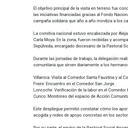
El objetivo principal de la visita en terreno fue co
las iniciativas financiadas gracias al Fondo Nacio
campaña solidaria que año a año moviliza a los cat
La comitiva nacional estuvo encabezada por Alej
Carla Moya. En la zona, fueron recibidas y acompa
Sepúlveda, encargado diocesano de la Pastoral Soc
Durante las jornadas de trabajo, la delegación rea
comunitaria que sirven diariamente a los hermano
Villarrica: Visita al Comedor Santa Faustina y a
Freire: Encuentro en el Comedor San Jorge.
Loncoche: Verificación de la labor en el Comedor 
Cunco: Monitoreo del espacio de Acción Comunit
Este despliegue permitió constatar cómo los apor
acogida y redes de apoyo concretas en los secto
Por su parte, el equipo de la Pastoral Social dioces