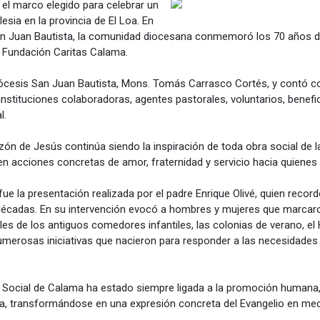
el marco elegido para celebrar un
glesia en la provincia de El Loa. En
an Juan Bautista, la comunidad diocesana conmemoró los 70 años de 
de Fundación Caritas Calama.
Diócesis San Juan Bautista, Mons. Tomás Carrasco Cortés, y contó con
nstituciones colaboradoras, agentes pastorales, voluntarios, benefic
l.
zón de Jesús continúa siendo la inspiración de toda obra social de l
 en acciones concretas de amor, fraternidad y servicio hacia quienes
ue la presentación realizada por el padre Enrique Olivé, quien recor
s décadas. En su intervención evocó a hombres y mujeres que marcar
s de los antiguos comedores infantiles, las colonias de verano, el
merosas iniciativas que nacieron para responder a las necesidades 
al Social de Calama ha estado siempre ligada a la promoción humana, 
a, transformándose en una expresión concreta del Evangelio en medi