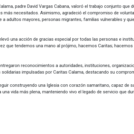
as Calama, padre David Vargas Cabana, valoró el trabajo conjunto qu
los más necesitados. Asimismo, agradeció el compromiso de voluntar
 adultos mayores, personas migrantes, familias vulnerables y quie
levó una acción de gracias especial por todas las personas e institu
a vez que tendemos una mano al prójimo, hacemos Caritas; hacemos 
tregaron reconocimientos a autoridades, instituciones, organizaci
ativas solidarias impulsadas por Caritas Calama, destacando su compr
guir construyendo una Iglesia con corazón samaritano, capaz de sa
na vida más plena, manteniendo vivo el legado de servicio que dura